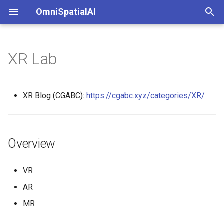
OmniSpatialAI
键
入
XR Lab
Tracking
AR Glass
以
开
XR Blog (CGABC):
https://cgabc.xyz/categories/XR/
始
搜
Overview
索
VR
AR
MR